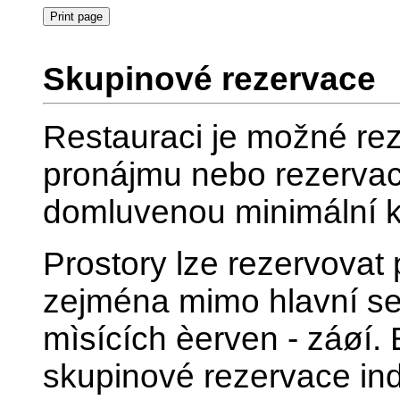
Skupinové rezervace
Restauraci je možné reze
pronájmu nebo rezervac
domluvenou minimální 
Prostory lze rezervova
zejména mimo hlavní sezo
mìsících èerven - záøí
skupinové rezervace ind