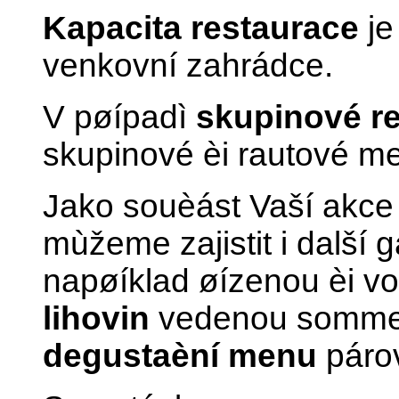
Kapacita restaurace
je
venkovní zahrádce.
V pøípadì
skupinové r
skupinové èi rautové me
Jako souèást Vaší akce 
mùžeme zajistit i další 
napøíklad øízenou èi v
lihovin
vedenou somme
degustaèní menu
párov