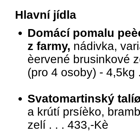
Hlavní jídla
Domácí pomalu peèe
z farmy,
nádivka, vari
èervené brusinkové z
(pro 4 osoby) - 4,5kg 
Svatomartinský talíø
a krútí prsíèko, bram
zelí . . . 433,-Kè