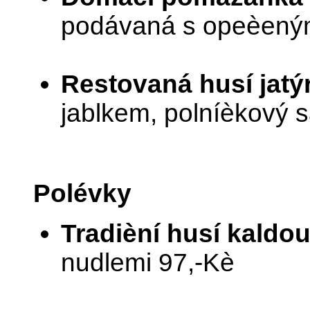
podávaná s opeèeným 
Restovaná husí jatý
jablkem, polníèkový s
Polévky
Tradièní husí kaldo
nudlemi 97,-Kè