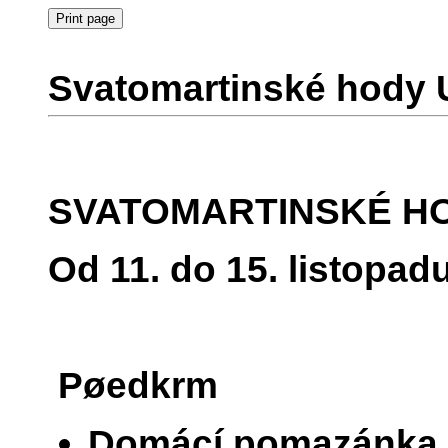
Svatomartinské hody 
SVATOMARTINSKÉ H
Od 11. do 15. listopa
Pøedkrm
Domácí pomazánka 