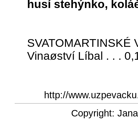
husí stehýnko, koláè 
SVATOMARTINSKÉ VÍN
Vinaøství Líbal . . . 0
http://www.uzpevacku
Copyright: Jana