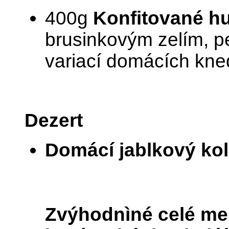
400g
Konfitované hu
brusinkovým zelím, 
variací domácích knedl
Dezert
Domácí jablkový ko
Zvýhodnìné celé me