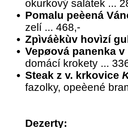
okurkový salátek ... 2
Pomalu peèená Ván
zelí ... 468,-
Zpìváèkùv hovìzí gu
Vepøová panenka v
domácí krokety ... 336
Steak z v. krkovice
K
fazolky, opeèené bramb
Dezerty: