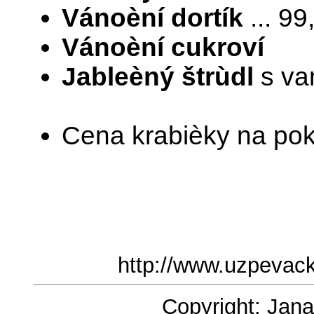
Vánoèní dortík
... 99,
Vánoèní cukroví
Jableèný štrùdl
s van
Cena krabièky na pokr
http://www.uzpevac
Copyright: Jana