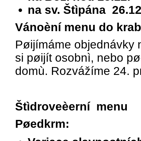
na sv. Štìpána 26.12
Vánoèní menu do krab
Pøijímáme objednávky 
si pøijít osobnì, nebo
domù. Rozvážíme 24. pr
Štìdroveèerní menu
Pøedkrm: