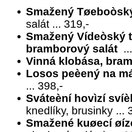
Smažený Tøeboòský
salát ... 319,-
Smažený Vídeòský te
bramborový salát
..
Vinná klobása, bra
Losos peèený na m
... 398,-
Sváteèní hovìzí sví
knedlíky, brusinky ... 
Smažené kuøecí øíz