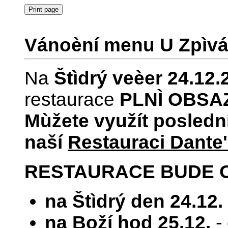
Vánoèní menu U Zpìv
Na
Štìdrý veèer 24.12.
restaurace
PLNÌ OBSA
Mùžete využít poslední
naší
Restauraci Dante
RESTAURACE BUDE 
na Štìdrý den 24.12.
na Boží hod 25.12.
-