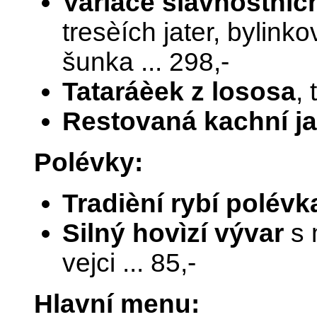
Variace slavnostní
tresèích jater, bylin
šunka ... 298,-
Tataráèek z lososa
, 
Restovaná kachní ja
Polévky:
Tradièní rybí polév
Silný hovìzí vývar
s 
vejci ... 85,-
Hlavní menu: