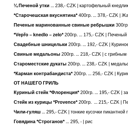
¼ Печеной утки
... 238,- CZK | картофельный кнедлик
*Старочешская вкуснятина*
400гр. ... 378,- CZK |
Печеные маринованные свиные ребрышки
300гр.
*Vepřo – knedlo – zelo*
200гр. ... 175,- CZK | Печены
Свадебные шницельки
200гр. ... 192,- CZK | Кури
Свиные медальоны
200гр. ... 218,- CZK | с грибн
Староместские дукаты
200гр. ... 238,- CZK | меда
*Карман контрабандиста*
200гр. ... 256,- CZK | К
ОТ НАШЕГО ГРИЛЬ
Куриный стейк *Флоренция*
200гр. ... 195,- CZK 
Стейк из курицы *Provence*
200гр. ... 215,- CZK |
Чили-гуляш
... 295,- CZK | тонкие кусочки пикантн
Говядина *Строганов*
... 295, - | рис