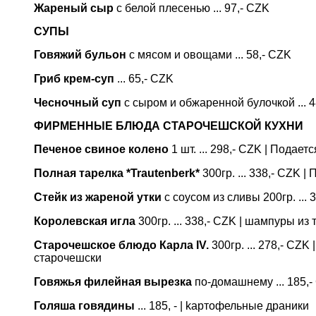
Жареный сыр
с белой плесенью ... 97,- CZK
СУПЫ
Говяжий бульон
с мясом и овощами ... 58,- CZK
Гриб крем-суп
... 65,- CZK
Чесночный суп
с сыром и обжаренной булочкой ... 4
ФИРМЕННЫЕ БЛЮДА СТАРОЧЕШСКОЙ КУХНИ
Печеное свиное колено
1 шт. ... 298,- CZK | Подае
Полная тарелка *Trautenberk*
300гр. ... 338,- CZK 
Стейк из жареной утки
с соусом из сливы 200гр. ...
Королевская игла
300гр. ... 338,- CZK | шампуры из
Старочешское блюдо Карла IV.
300гр. ... 278,- CZ
старочешски
Говяжья филейная вырезка
по-домашнему ... 185,-
Голяша говядины
... 185, - | kартофельные драники