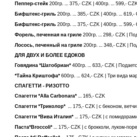
Пеппер-стейк
200гр. ... 375,- CZK | 400гр. ... 599,- 
Бифштекс-гриль
200гр. ... 385,- CZK | 400гр. ... 6
Бифштекс-гриль
200гр. ... 375,- CZK | 400гр. ... 59
Форель, печенная на гриле
200гр. ... 298,- CZK |
Лосось, печенный на гриле
200гр. ... 348,- CZK |
ДЛЯ ДВУХ И БОЛЕЕ ЕДОКОВ
Говядина *Шатобриан*
400гр. ... 633,- CZK | Подае
*Тайна Криштофа*
600гр. ... 624,- CZK | Три вида 
СПАГЕТТИ - РИЗОТТО
Спагетти *Alla Carbonara*
... 165,- CZK
Спагетти *Триколор*
... 175,- CZK | с беконом, ве
Спагетти *Вива Италия*
... 175,- CZK | с помидора
Паста*Broccoli*
... 175,- CZK | с брокколи, луком-п