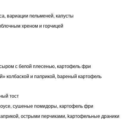
са, вариации пельменей, капусты
с яблочным хреном и горчицей
и сыром с белой плесенью, картофель фри
ой» колбаской и паприкой, bареный картофель
чный тост
м соусе, сушеные помидоры, картофель фри
й паприкой, острыми перчиками, kартофельные драники