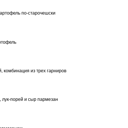
, kартофель по-старочешски
артофель
й, комбинация из трех гарниров
, лук-порей и сыр пармезан