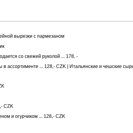
илейной вырезки с пармезаном
ик
ается со свежей руколой ... 178, -
ы в ассортименте ... 128,- CZK | Итальянские и чешские сы
CZK
,- CZK
ном и огурчиком ... 128,- CZK