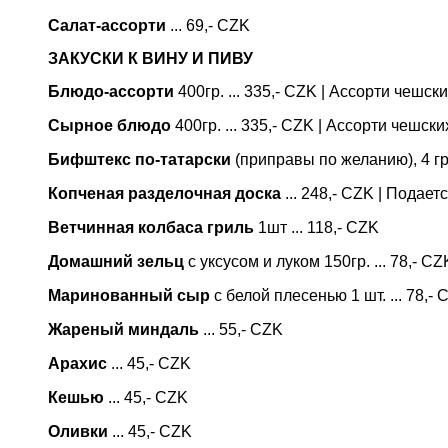
Салат-ассорти
... 69,- CZK
ЗАКУСКИ К ВИНУ И ПИВУ
Блюдо-ассорти
400гр. ... 335,- CZK | Ассорти чешск
Сырное блюдо
400гр. ... 335,- CZK | Ассорти чешск
Бифштекс по-татарски
(приправы по желанию), 4 гре
Копченая разделочная доска
... 248,- CZK | Подае
Ветчинная колбаса гриль
1шт ... 118,- CZK
Домашний зельц
с уксусом и луком 150гр. ... 78,- CZ
Маринованный сыр
с белой плесенью 1 шт. ... 78,- 
Жареный миндаль
... 55,- CZK
Арахис
... 45,- CZK
Кешью
... 45,- CZK
Оливки
... 45,- CZK