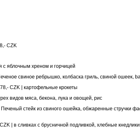
8,- CZK
тся с яблочным хреном и горчицей
| Печеное свиное ребрышко, колбаска гриль, свиной ошеек, 
 378,- CZK | картофельные крокеты
 трех видов мяса, бекона, лука и овощей, рис
K | Печеный стейк из свиного ошейка, обжаренные стручки фа
 CZK | в сливках с брусничной подливкой, хлебные кнедлики