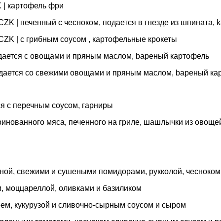
CZK | картофель фри
19,- CZK | печенный с чесноком, подается в гнезде из шпината
9,- CZK | с грибным соусом , картофельные крокеты
 Подается с овощами и пряным маслом, bареный картофель
 Подается со свежими овощами и пряным маслом, bареный к
тся с перечным соусом, гарниры
маринованного мяса, печенного на гриле, шашлычки из овоще
тчиной, свежими и сушеными помидорами, рукколой, чесноком
ми, моццареллой, оливками и базиликом
ореем, кукурузой и сливочно-сырным соусом и сыром