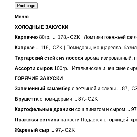
Меню
ХОЛОДНЫЕ ЗАКУСКИ
Карпаччо
80гр. ... 178,- CZK | Ломтики говяжьей ф
Капрезе
... 118,- CZK | Помидоры, моццарелла, базил
Тартарский стейк из лосося
aроматизированный, под
Ассорти сыров
100гр. | Итальянские и чешские сыр
ГОРЯЧИЕ ЗАКУСКИ
Запеченный камамбер
с ветчиной и сливы ... 87,- 
Брушетта
с помидорами ... 87,- CZK
Картофельные драники
со шпинатом и сыром ... 97
Пражская ветчина
на кости Подается с горчицей, хре
Жареный сыр
... 97,- CZK