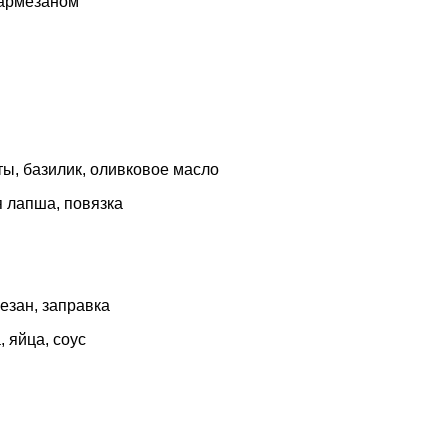
пармезаном
ты, базилик, оливковое масло
я лапша, повязка
мезан, заправка
, яйца, соус