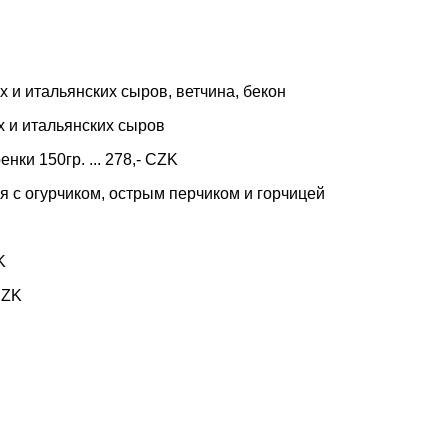
их и итальянских сыров, ветчина, бекон
их и итальянских сыров
нки 150гр. ... 278,- CZK
тся с огурчиком, острым перчиком и горчицей
K
CZK