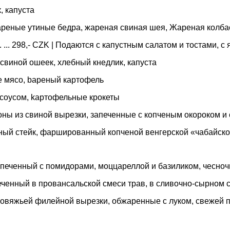
, капуста
 Жареные утиные бедра, жареная свиная шея, Жареная колба
 ... 298,- CZK | Подаются с капустным салатом и тостами, 
й свиной ошеек, хлебный кнедлик, капуста
ное мясо, bареный картофель
ым соусом, kартофельные крокеты
льоны из свиной вырезки, запеченные с копченым окороком 
уриный стейк, фаршированный копченой венгерской «чабайск
| запеченный с помидорами, моццареллой и базиликом, чесно
 Печенный в провансальской смеси трав, в сливочно-сырно
ой говяжьей филейной вырезки, обжаренные с луком, свеже