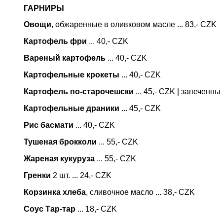
ГАРНИРЫ
Овощи
, обжаренные в оливковом масле ... 83,- CZK
Картофель фри
... 40,- CZK
Вареный картофель
... 40,- CZK
Картофельные крокеты
... 40,- CZK
Картофель по-старочешски
... 45,- CZK | запеченн
Картофельные драники
... 45,- CZK
Рис басмати
... 40,- CZK
Тушеная брокколи
... 55,- CZK
Жареная кукуруза
... 55,- CZK
Гренки
2 шт. ... 24,- CZK
Корзинка хлеба
, сливочное масло ... 38,- CZK
Соус Тар-тар
... 18,- CZK