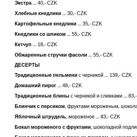
Экстра
... 40,- CZK
Хлебные кнедлики
... 30,- CZK
Картофельные кнедлики
... 35,- CZK
Кнедлики со шпиком
... 55,- CZK
Кетчуп
... 18,- CZK
Обжаренные стручки фасоли
... 55,- CZK
ДЕСЕРТЫ
Традиционные пельмени
с черникой ... 139,- CZK
Домашний пирог
... 48,- CZK
Традиционные блины
с черникой и сливками ... 83,
Блинчик с персиком
, фруктами мороженым, шоколад
Яблочный штрудель
, мороженое ... 83,- CZK
Бокал мороженого с фруктами
, шоколадной подлив