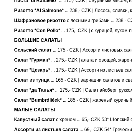
Паста *di Raffaello*
... 175,- CZK | с куриным мясом
Ризотто *Al Salmone*
... 238,- CZK | Лосось, сливки,
Шафрановое ризотто
с лесными грибами ... 238,-
Ризотто *Con Pollo*
... 175,- CZK | с курицей, луко
БОЛЬШИЕ САЛАТЫ
Сельский салат
... 175,- CZK | Ассорти листовых с
Салат *Гурман*
... 275,- CZK | алата и овощей, жаре
Салат *Цезарь*
... 175,- CZK | Ассорти из листьев с
Салат из тунца
... 165,- CZK | вариации салатов и 
Салат *да Танья*
... 175,- CZK | Салат айсберг, рук
Салат *Bumbrdlíèek*
... 185,- CZK | жареный куриный
МАЛЫЕ САЛАТЫ
Капустный салат
с хреном ... 65,- CZK 53* Шопский 
Ассорти из листьев салата
... 69,- CZK 54* Греческ