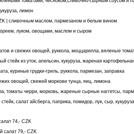
, вялеными томатами, чесноком,сливочно-сырным соусом и 
 кукуруза, лимон
 CZK | сливочным маслом, пармезаном и белым вином
м-пореем, луком, овощами, маслом и сыром
алатов и свежих овощей, руккола, моццарелла, вяленые тома
ный стейк из уток, апельсин, кукуруза, жареная картофельна
алата, куриные грудки-гриль, руккола, пармезан, заправка
свежих овощей, свежей моркови тунца, яиц, лимона
кола, томаты черри, морковь, жареные сырные наггетсы, пар
 стейк, салат айсберга, паприка, помидор, лук, сыр, кукуруза
салат 74,- CZK
ий салат 79,- CZK