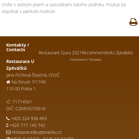
chvíle s dobrým pivem a specialitami našeho podniku. Poukaz lze
objednat v jakékoliv hodnotì
Kontakty /
Contacts
Restaurant Guru 2021
Recommended
U Zpìváèkù
Hodnocení / Reviews
Restaurace U
Zpěváčků
Jana Pichlová Šťastná, OSVČ
Na Struze 7/1740
110 00 Praha 1
IČ: 71714561
DIČ: CZ6859270616
+420 224 930 493
+420 777 145 742
restaurace@uzpevacku.cz
N50° 4' 47.02" - E14° 24' 54.00"