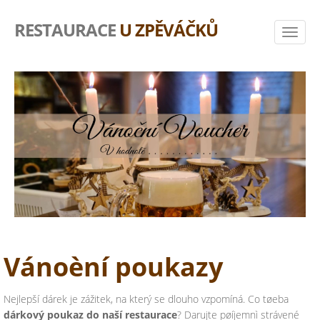
RESTAURACE
U ZPĚVÁČKŮ
Vánoèní poukazy
Nejlepší dárek je zážitek, na který se dlouho vzpomíná. Co tøeba
dárkový poukaz do naší restaurace
? Darujte pøíjemnì strávené