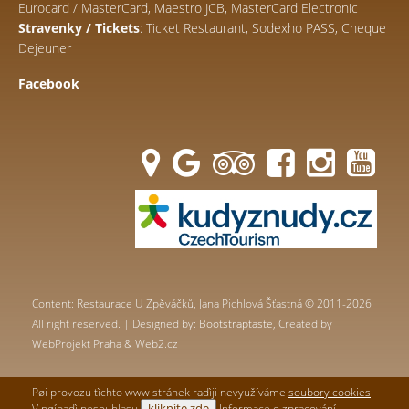
Eurocard / MasterCard, Maestro JCB, MasterCard Electronic
Stravenky / Tickets
: Ticket Restaurant, Sodexho PASS, Cheque
Dejeuner
Facebook
Content: Restaurace U Zpěváčků, Jana Pichlová Šťastná © 2011-2026
All right reserved. | Designed by:
Bootstraptaste
, Created by
WebProjekt Praha & Web2.cz
Pøi provozu tìchto www stránek radìji nevyužíváme
soubory cookies
.
kliknìte zde
V pøípadì nesouhlasu
Informace o
zpracování