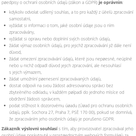
pøedpisy o ochranì osobních údajù (zákon a GDPR)
je oprávnìn
:
kdykoliv odvolat udìlený souhlas, a to pro každý z úèelù zpracování
samostatnì,
vyžádat si informaci o tom, jaké osobní údaje jsou o nìm
zpracovávány,
vyžádat si opravu nebo doplnìní svých osobních údajù,
žádat výmaz osobních údajù, pro jejichž zpracovávání již dále není
dùvod,
žádat omezení zpracovávání údajù, které jsou nepøesné, neúplné
nebo u nichž odpadl dùvod jejich zpracování, ale nesouhlasí
s jejich výmazem,
žádat umožnìní pøenesení zpracovávaných údajù,
dostat odpovìï na svou žádost adresovanou správci bez
zbyteèného odkladu, v každém pøípadì do jednoho mìsíce od
obdržení žádosti správcem,
podat stížnost k dozorovému úøadu (Úøad pro ochranu osobních
údajù, pplk. Sochora 27, Praha 7, PSÈ 170 00), pokud se domnívá,
že zpracováním jeho osobních údajù je porušeno GDPR.
Zákazník výslovnì souhlasí
s tím, aby provozovatel zpracovával jeho
osobní údaje poskytnuté v prostøednictvím webových formuláøù za