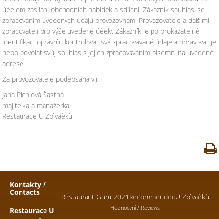
úèelem zasílání obchodních nabídek a sdìlení. Zákazník souhlasí se
zpracováním uvedených údajù provozovnami Provozovatele a dalšími
zpracovateli pro výše uvedené úèely. Zákazník je po prokazatelné
identifikaci oprávnìn kontrolovat své zpracovávané údaje a opravovat je
nebo odvolat svùj souhlas s jejich zpracováváním písemnì na uvedené
adrese.
Za provozovatele podepsána v.r.
Jana Pichlová Šastná
majitelka a manažerka
Restaurace U Zpìváèkù
Kontakty /
Contacts
Restaurant Guru 2021
Recommended
U Zpìváèkù
Hodnocení / Reviews
Restaurace U