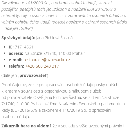
Dle zákona è. 101/2000 Sb., o ochranì osobních údajù, ve znìní
pozdìjších pøedpisù (dále jen „zákon“) a naøízení (EU) 2016/679 o
ochranì fyzických osob v souvislosti se zpracováním osobních údajù a o
volném pohybu tìchto údajù (obecné naøízení o ochranì osobních údajù
– dále jen „GDPR“)
Správkynì údajù:
Jana Pichlová Šastná
IÈ:
71714561
adresa:
Na Struze 7/1740, 110 00 Praha 1
e-mail:
restaurace@uzpevacku.cz
telefon:
+420 608 243 317
(dále jen „
provozovatel
“)
Prohlašujeme, že se pøi zpracování osobních údajù poskytnutých
klientem v souvislosti s objednávkou a nákupem služeb
od provozovatele OSVÈ Jana Pichlová Šastná, se sídlem Na Struze
7/1740, 110 00 Praha 1 øídíme Naøízením Evropského parlamentu a
Rady (EU) 2016/679 a zákonem è.110/2019 Sb., o zpracování
osobních údajù.
Zákazník bere na vìdomí
, že v souladu s výše uvedenými právními