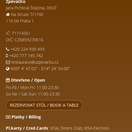
Zpěváčků
Jana Pichlová Šťastná, OSVČ
Na Struze 7/1740
110 00 Praha 1
IČ: 71714561
DIČ: CZ6859270616
+420 224 930 493
+420 777 145 742
restaurace@uzpevacku.cz
N50° 4' 47.02" - E14° 24' 54.00"
Otevřeno / Open
Po-Pá / Mon-Fri: 11:00-23:30
So-Ne / Sat-Sun: 11:00-23:30
REZERVOVAT STŮL / BOOK A TABLE
Platby / Billing
Pl.karty / Cred.Cards
: VISA, Diners Club, VISA Electron,