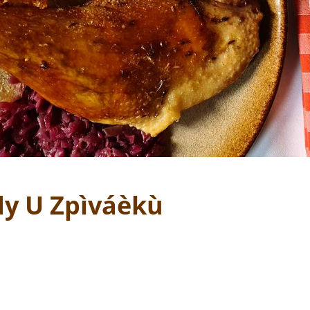
y U Zpìváèkù