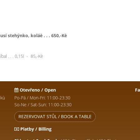
í stehýnko, koláè . . . 650,-Kè
l . . . 0,15l - 85,-Kè
Otevřeno / Open
F
èkù
Po-Pá / Mon-Fri: 11:00-23:30
So-Ne / Sat-Sun: 11:00-23:30
REZERVOVAT STŮL / BOOK A TABLE
Platby / Billing