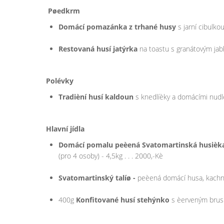
Pøedkrm
Domácí pomazánka z trhané husy
s jarní cibulk
Restovaná husí jatýrka
na toastu s granátovým jabl
Polévky
Tradièní husí kaldoun
s knedlíèky a domácími nudl
Hlavní jídla
Domácí pomalu peèená Svatomartinská husièka
(pro 4 osoby) - 4,5kg . . . 2000,-Kè
Svatomartinský talíø -
peèená domácí husa, kachní a
400g
Konfitované husí stehýnko
s èerveným brusi