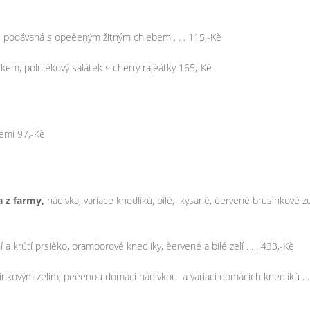
ou podávaná s opeèeným žitným chlebem . . . 115,-Kè
kem, polníèkový salátek s cherry rajèátky 165,-Kè
emi 97,-Kè
 z farmy,
nádivka, variace knedlíkù, bílé, kysané, èervené brusinkové ze
 krútí prsíèko, bramborové knedlíky, èervené a bílé zelí . . . 433,-Kè
nkovým zelím, peèenou domácí nádivkou a variací domácích knedlíkù . . 