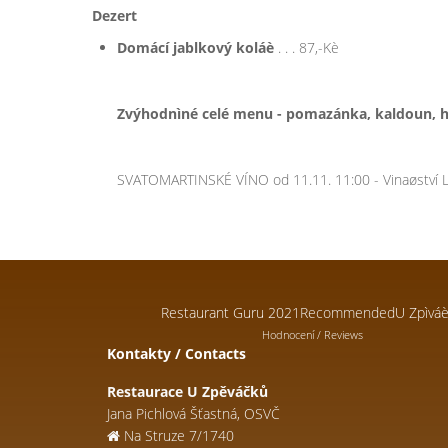
Dezert
Domácí jablkový koláè
. . . 87,-Kè
Zvýhodnìné celé menu - pomazánka, kaldoun, hus
SVATOMARTINSKÉ VÍNO od 11.11. 11:00 - Vinaøství Líba
Restaurant Guru 2021
Recommended
U Zpìvá
Hodnocení / Reviews
Kontakty / Contacts
Restaurace U Zpěváčků
Jana Pichlová Šťastná, OSVČ
Na Struze 7/1740