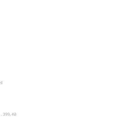
lí
. 399,-Kè